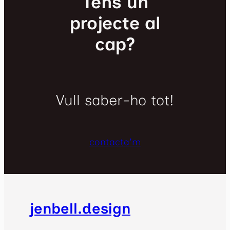
Tens un
projecte al
cap?
Vull saber-ho tot!
contacta'm
jenbell.design