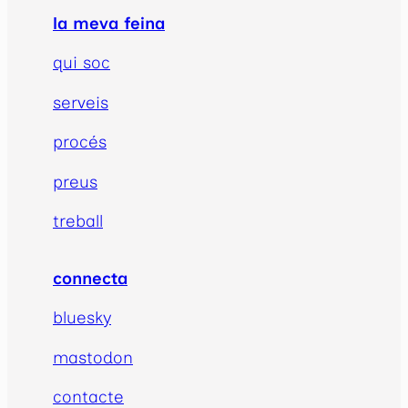
la meva feina
qui soc
serveis
procés
preus
treball
connecta
bluesky
mastodon
contacte