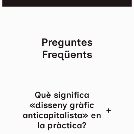
Preguntes
Freqüents
Què significa
«disseny gràfic
+
anticapitalista» en
la pràctica?