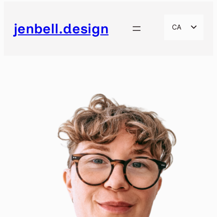
Vés
al
jenbell.design
CA
contingut
EN
ES