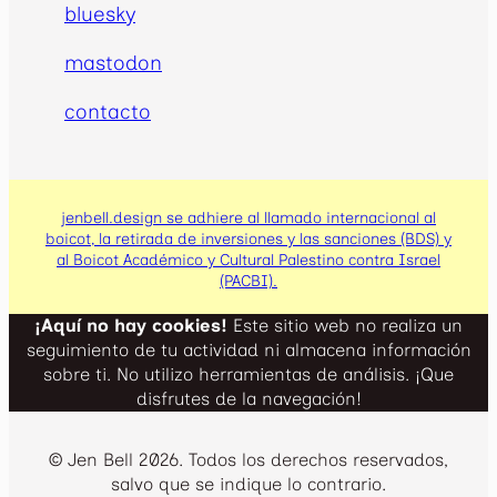
bluesky
mastodon
contacto
jenbell.design se adhiere al llamado internacional al
boicot, la retirada de inversiones y las sanciones (BDS) y
al Boicot Académico y Cultural Palestino contra Israel
(PACBI).
¡Aquí no hay cookies!
Este sitio web no realiza un
seguimiento de tu actividad ni almacena información
sobre ti. No utilizo herramientas de análisis. ¡Que
disfrutes de la navegación!
© Jen Bell 2026. Todos los derechos reservados,
salvo que se indique lo contrario.