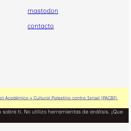
mastodon
contacto
cot Académico y Cultural Palestino contra Israel (PACBI).
sobre ti. No utilizo herramientas de análisis. ¡Que