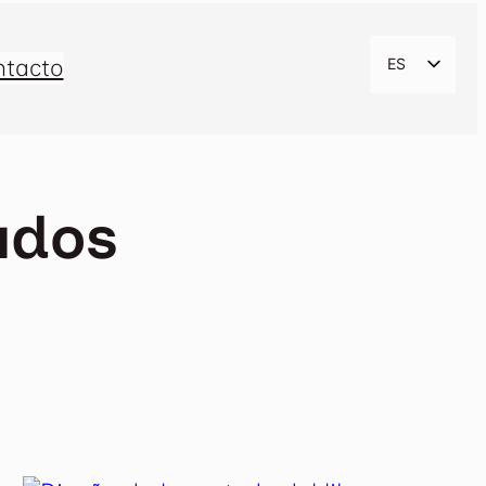
ntacto
ES
EN
CA
ados