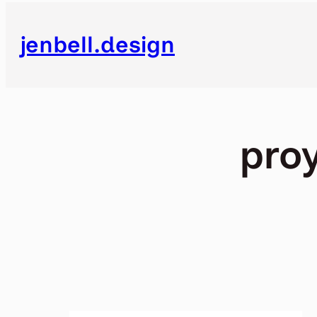
Saltar
al
jenbell.design
contenido
pro